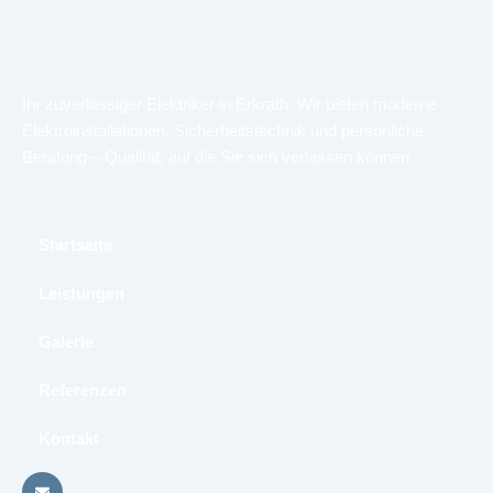
Ihr zuverlässiger Elektriker in Erkrath. Wir bieten moderne
Elektroinstallationen, Sicherheitstechnik und persönliche
Beratung – Qualität, auf die Sie sich verlassen können
Startseite
Leistungen
Galerie​
Referenzen
Kontakt