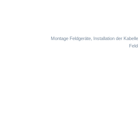
Montage Feldgeräte, Installation der Kabe
Feld
Ihr zuverlässiger Elektriker in Erkrath. Wir bieten
moderne Elektroinstallationen, Sicherheitstechn
und persönliche Beratung – Qualität, auf die Sie
sich verlassen können