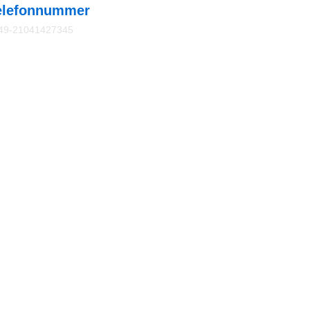
elefonnummer
49-21041427345
49-15255662043
ddresse
 Handwerkerteam GmbH
pernikusstraße 22 40699 Erkrath
bil : 0049-15255662043
tz