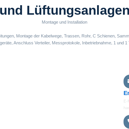
und Lüftungsanlage
Montage und Installation
lleitungen, Montage der Kabelwege, Trassen, Rohr, C Schienen, Samm
geräte, Anschluss Verteiler, Messprotokole, Inbetriebnahme, 1 und 1 
Startseite
ik
E
Leistungen
E-
ha
Galerie​
Referenzen