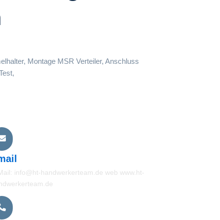
n
elhalter, Montage MSR Verteiler, Anschluss
Test,
mail
Mail: info@ht-handwerkerteam.de web www.ht-
ndwerkerteam.de